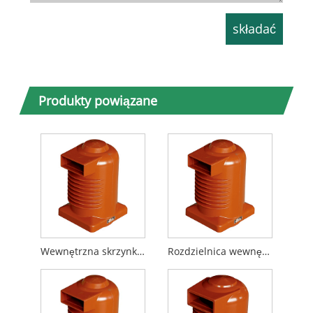
Produkty powiązane
Wewnętrzna skrzynka stykowa z żywicy epoksydowej 24kV-225
Rozdzielnica wewnętrzna 24kV-225 Skrzynka stykowa z żywicy epoksydowej