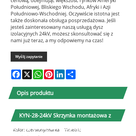
cenową, obejmując większość rynków Ameryki
Południowej, Bliskiego Wschodu, Afryki i Azji
Południowo-Wschodniej. Oczywiście istotna jest
także doskonała obsługa posprzedażowa. Jeśli
jesteś zainteresowany naszą usługą dysz
izolacyjnych 24kV, możesz skonsultować się z
nami już teraz, a my odpowiemy na czas!
Wyślij zapytanie
Facebook
X
WhatsApp
Pinterest
LinkedIn
Share
Opis produktu
KYN-28-24kV Skrzynka montażowa z
żywicą epoksydową (specyfikacja)
Kolor: czerwony/marka ​​ Timetric