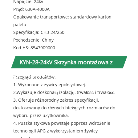
Napięcie: 24kv
Prąd: 630A-4000A
Opakowanie transportowe: standardowy karton +
paleta
Specyfikacja: CH3-24/250
Pochodzenie: Chiny
Kod HS: 8547909000
KYN-28-24kV Skrzynka montażowa z
żywicą epoksydową
Przegląd produktów:
1. Wykonane z żywicy epoksydowej.
2.Wykazuje doskonałą izolację, trwałość i trwałość.
3. Oferuje różnorodny zakres specyfikacji,
dostosowany do różnych bieżących rozmiarów do
wyboru przez użytkownika.
4. Puszka stykowa powstaje poprzez wdrożenie
technologii APG z wykorzystaniem żywicy