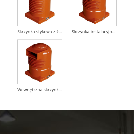
Skrzynka stykowa z żywicy epoksydowej 24kV-225
Skrzynka instalacyjna z żywicą epoksydową 24kV-250
Wewnętrzna skrzynka stykowa 252 24 kV