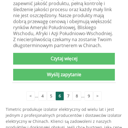
zapewnić jakość produktu, pełną kontrolę i
śledzenie jakości procesu oraz każdy mały link
nie jest oszczędzony. Nasze produkty mają
dobrą przewagę cenową i obejmują większość
rynków Ameryki Południowej, Bliskiego
Wschodu, Afryki i Azji Południowo-Wschodniej.
Z niecierpliwością czekamy na zostanie Twoim
długoterminowym partnerem w Chinach.
Czytaj więcej
Wyślij zapytanie
<
...
4
5
6
7
8
...
9
>
Timetric produkuje izolator elektryczny od wielu lat i jest
jednym z profesjonalnych producentów i dostawców izolator
elektryczny w Chinach. Klienci są zadowoleni z naszych
produktów i doskonałej obsługi. Jeśli chcę hurtowo, jaką cenę