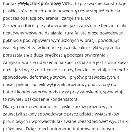
Kontakty
Wyłącznik próżniowy VS1
są to przeważnie konstrukcje
płaskie, które nieuchronnie powodują różny stopień odbicia
podczas operacji otwierania i zamykania. Do
Zarówno odbicie przy otwieraniu, jak i zamykanie będzie miało
negatywny wpływ na działanie: rura falista może powodować
pęknięcia pod wpływem wymuszonych wibracji, powodując
wyciek powietrza w komorze gaszenia łuku; styki wyłącznika
poruszają się z dużą prędkością podczas otwierania i
zamykania, a siła uderzenia na końcu działania jest stosunkowo
duża. Jeśli wyłącznik będzie za duży, będzie się odbijał, co może
spowodować deformację styków i prętów przewodzących, a
nawet pęknięcia; jeśli wyłącznik próżniowy podłączony do
baterii kondensatorów podskoczy przy zamykaniu, spowoduje
to również uszkodzenie kondensatora.
Dlatego niektórzy producenci wyłączników próżniowych
zauważyli szkody spowodowane przez odbicia wyłączników
próżniowych i wprowadzili tak zwane „bezodbiciowe” wyłączniki
próżniowe. Dzięki mechanicznemu buforowaniu i innym