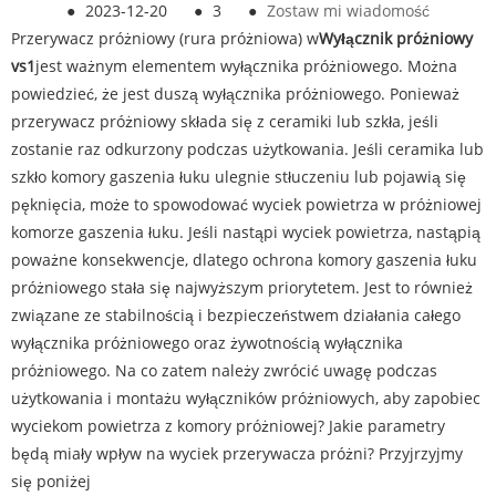
●
2023-12-20
●
3
●
Zostaw mi wiadomość
Przerywacz próżniowy (rura próżniowa) w
Wyłącznik próżniowy
vs1
jest ważnym elementem wyłącznika próżniowego. Można
powiedzieć, że jest duszą wyłącznika próżniowego. Ponieważ
przerywacz próżniowy składa się z ceramiki lub szkła, jeśli
zostanie raz odkurzony podczas użytkowania. Jeśli ceramika lub
szkło komory gaszenia łuku ulegnie stłuczeniu lub pojawią się
pęknięcia, może to spowodować wyciek powietrza w próżniowej
komorze gaszenia łuku. Jeśli nastąpi wyciek powietrza, nastąpią
poważne konsekwencje, dlatego ochrona komory gaszenia łuku
próżniowego stała się najwyższym priorytetem. Jest to również
związane ze stabilnością i bezpieczeństwem działania całego
wyłącznika próżniowego oraz żywotnością wyłącznika
próżniowego. Na co zatem należy zwrócić uwagę podczas
użytkowania i montażu wyłączników próżniowych, aby zapobiec
wyciekom powietrza z komory próżniowej? Jakie parametry
będą miały wpływ na wyciek przerywacza próżni? Przyjrzyjmy
się poniżej